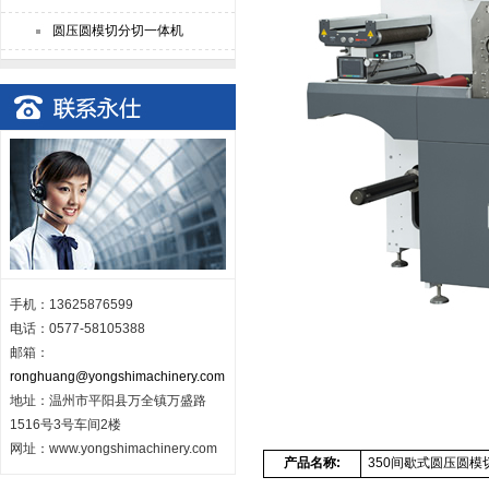
圆压圆模切分切一体机
手机：13625876599
电话：0577-58105388
邮箱：
ronghuang@yongshimachinery.com
地址：温州市平阳县万全镇万盛路
1516号3号车间2楼
网址：www.yongshimachinery.com
产品名称:
350间歇式圆压圆模