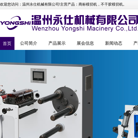
欢迎您访问：温州永仕机械有限公司!主营产品：
商标模切机
，
不干胶模切机
。
首页
公司简介
产品展示
展会信息
新闻动态
产