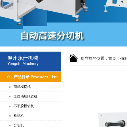
您当前的位置：
首页
>圆压
产品目录 Products List
商标模切机
全自动切纸管机
不干胶模切机
检标机
分切机