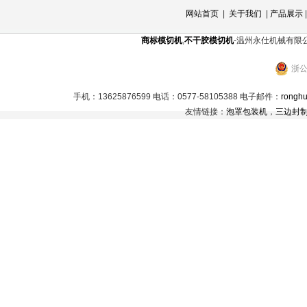
网站首页
|
关于我们
|
产品展示
商标模切机
,
不干胶模切机
-温州永仕机械有限公
浙公
手机：13625876599 电话：0577-58105388 电子邮件：
rongh
友情链接：
泡罩包装机
，
三边封